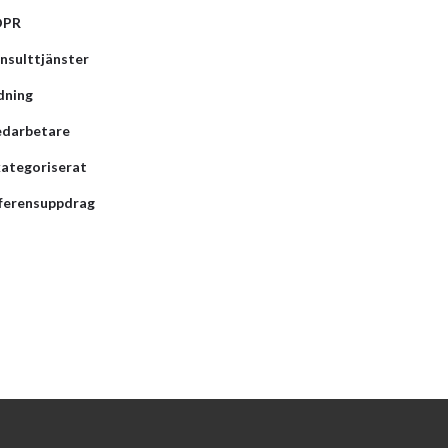
DPR
nsulttjänster
dning
darbetare
ategoriserat
ferensuppdrag