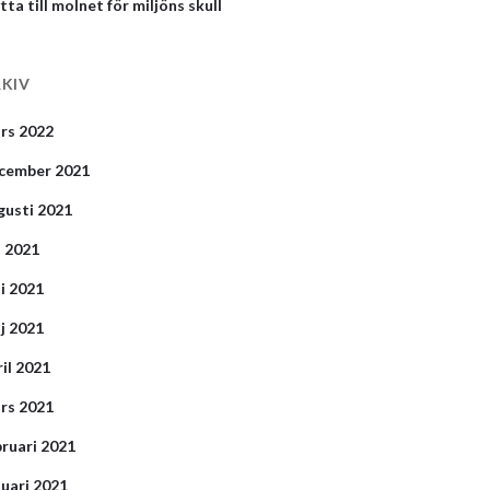
tta till molnet för miljöns skull
KIV
rs 2022
cember 2021
gusti 2021
i 2021
ni 2021
j 2021
ril 2021
rs 2021
bruari 2021
nuari 2021