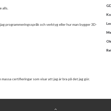
G
e alls.
Ko
Le
r jag programmeringsspråk och verktyg eller hur man bygger 3D-
Me
Ok
Re
massa certifieringar som visar att jag är bra på det jag gör.