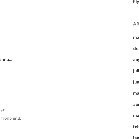
Fly
AR
ma
de
lv ännu…
au
jul
ju
ma
ap
ns?
ma
 front-end.
fe
ja