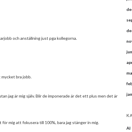
de
se
de
rjobb och anställning just pga kollegorna.
no
ju
ap
ma
t mycket bra jobb.
fe
ja
tan jag är mig själv. Blir de imponerade är det ett plus men det är
K
 för mig att fokusera till 100%, bara jag stänger in mig.
AI