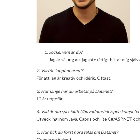
Jocke, vem är du?
Jag är så ung att jag inte riktigt hittat mig sjä
2. Varför ”uppfinnaren”?
För att jag är kreativ och idérik. Oftast.
3. Hur länge har du arbetat på Datanet?
I 2 år ungefär.
4. Vad är din specialitet/huvudområde/spetskompete
Utveckling inom Java, Capris och lite C#/ASP.NET och
5. Hur fick du först höra talas om Datanet?
Genom en bekant.