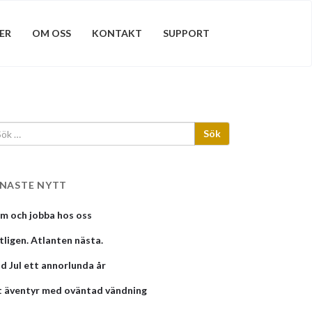
ER
OM OSS
KONTAKT
SUPPORT
ENASTE NYTT
m och jobba hos oss
tligen. Atlanten nästa.
d Jul ett annorlunda år
t äventyr med oväntad vändning