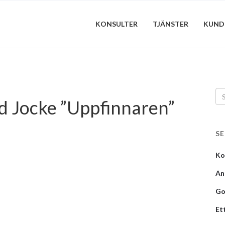
KONSULTER
TJÄNSTER
KUND
d Jocke ”Uppfinnaren”
S
Ko
Än
Go
Et