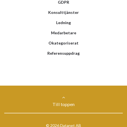
GDPR
Konsulttjänster
Ledning
Medarbetare
Okategoriserat
Referensuppdrag
Till toppen
© 2026 Datanet AB