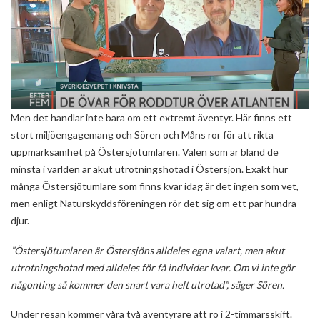
Men det handlar inte bara om ett extremt äventyr. Här finns ett
stort miljöengagemang och Sören och Måns ror för att rikta
uppmärksamhet på Östersjötumlaren. Valen som är bland de
minsta i världen är akut utrotningshotad i Östersjön. Exakt hur
många Östersjötumlare som finns kvar idag är det ingen som vet,
men enligt Naturskyddsföreningen rör det sig om ett par hundra
djur.
”Östersjötumlaren är Östersjöns alldeles egna valart, men akut
utrotningshotad med alldeles för få individer kvar. Om vi inte gör
någonting så kommer den snart vara helt utrotad”, säger Sören.
Under resan kommer våra två äventyrare att ro i 2-timmarsskift.