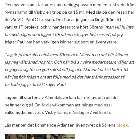
Den här veckan startar ett av träningspassen med en testrodd från
Nynäshamn till Visby, en tripp på ca 15 mil. Med sig på den resan har
de vår VD, Paul Ottosson. Det här är ju ganska långt ifrån ett
vanligt IT-projekt, och vi har dessutom hört Sörens
”man vill ju inte
ha med någon som ligger i förpiken och spyr hela resan”
, så jag
frågar Paul om han verkligen känner sig som en äventyrare.
”Jag är ju inte alls i nivå med Sören och Måns, men det här känner
jag mig vältränad nog för. Och när två av våra medarbetare väljer att
engagera sig för en god sak så vill jag och Datanet också bidra. Så
när jag fick frågan om att följa med på det här träningspasset så
tackade jag ja direkt”, säger Paul.
Lagom till starten av Almedalsveckan bär det av, och om du
befinner dig på Ön är du välkommen att hänga med oss i
välkomstkommittén. Visby hamn, måndag 5/7 vid lunch.
Läs mer om det kommande Atlanten-äventyret på Sörens
blogg
.