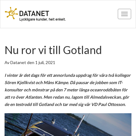
Toggle
Nu ror vi till Gotland
Av Datanet den 1 juli, 2021
I vinter är det dags för ett annorlunda uppdrag för våra två kollegor
Sören Kjellkvist och Måns Kämpe. Då pausar de jobben som IT-
konsulter och mönstrar på den 7 meter långa oceanroddbåten för
att ro över Atlanten. Men redan nu, lagom till Almedalsveckan, gör
de en testrodd till Gotland och tar med sig vår VD Paul Ottosson.