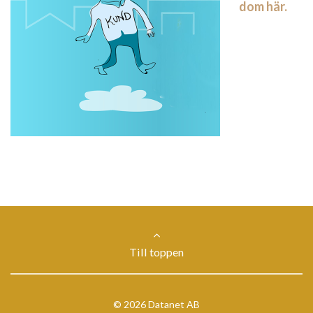
dom här.
Till toppen
© 2026 Datanet AB